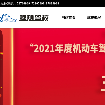
服务热线：
72790999 72205899
87889988
网站首页
驾校概况