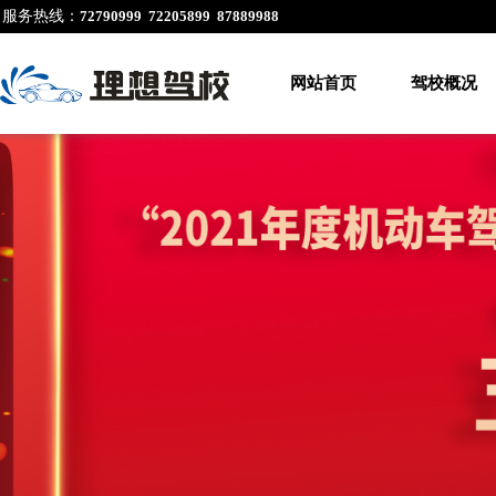
服务热线：
72790999 72205899
87889988
网站首页
驾校概况