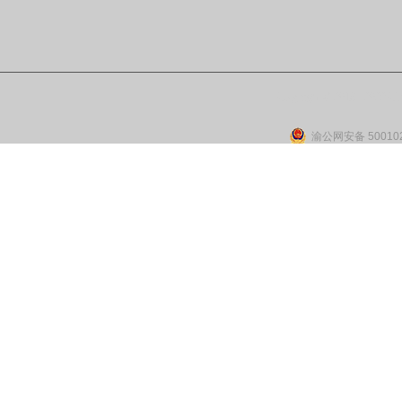
Copyright © 2018 - 2022 Cld
渝公网安备 500102