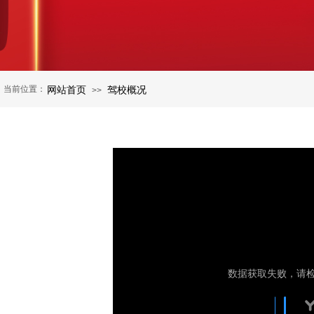
驾校简
当前位置：
网站首页
驾校概况
>>