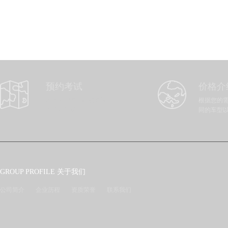
预约考试
价格介
考生可根据自己的时间，自
根据您的
主预约考试
同的车型
GROUP PROFILE 关于我们
公司简介
企业历程
资质荣誉
联系我们